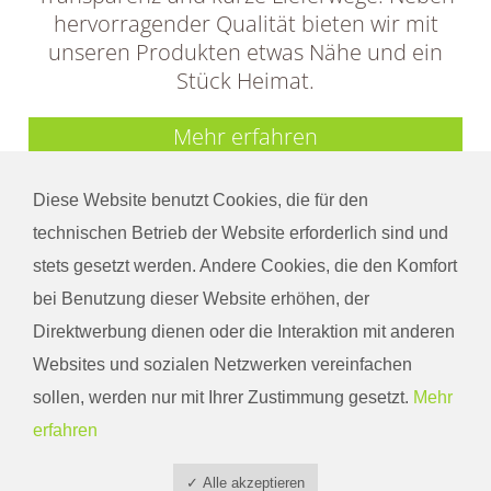
hervorragender Qualität bieten wir mit
unseren Produkten etwas Nähe und ein
Stück Heimat.
Mehr erfahren
Diese Website benutzt Cookies, die für den
technischen Betrieb der Website erforderlich sind und
stets gesetzt werden. Andere Cookies, die den Komfort
bei Benutzung dieser Website erhöhen, der
Kontakt
Direktwerbung dienen oder die Interaktion mit anderen
Telefon
+49 2171 30984
Websites und sozialen Netzwerken vereinfachen
Hofladen
+49 2171 9137567
sollen, werden nur mit Ihrer Zustimmung gesetzt.
Mehr
Fax
+49 2171 731636
erfahren
E-Mail
info@baumhoegger-wieden.de
Öffnungszeiten
✓ Alle akzeptieren